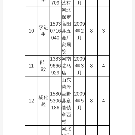
709
营村
月
河北
保定
1593
高阳
2009
李进
10
0716
县五
年
2
8
3
生
040
金厂
月
家属
院
1383
河南
2009
邵
11
9666
驻马
年
3
8
4
毅
929
店
月
山东
菏泽
1580
巨野
2009
杨化
12
5306
县章
年
5
8
4
起
186
缝镇
月
章西
村
河北