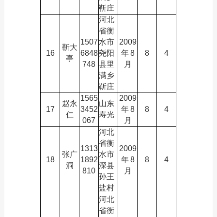
靳庄
河北
省衡
1507
水市
2009
靳大
16
6848
尧阳
年
8
8
4
亭
748
县里
月
满乡
靳庄
1565
2009
赵永
山东
17
3452
年
8
8
4
仁
寿光
067
月
河北
省衡
1313
2009
张广
水市
18
1892
年
8
8
4
洞
深县
810
月
孙王
盐村
河北
省衡