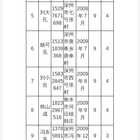
深州
1529
2008
刘大
市七
5
7671
年
7
9
4
孔
弓张
698
月
村
深州
1513
市唐
2009
杨可
6
1839
奉乡
年
7
9
4
见
368
唐奉
月
村
深州
1583
2009
刘小
市西
7
2845
年
8
9
4
合
弓张
947
月
村
衡水
1823
2009
韩山
市河
8
2967
年
9
9
4
成
沿镇
516
月
韩庄
1378
深州
2009
冯东
9
5891
市冯
年
12
9
3
东