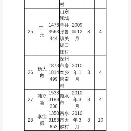
村
山东
聊城
1476
莘县
2009
王
25
3563
张鲁
年
12
8
4
永
444
镇美
月
提口
庄村
深州
1873
市唐
2010
杨大
26
1814
奉乡
年
1
8
4
彪
499
唐奉
月
村
1533
2010
韩立
衡水
27
3188
年
3
8
4
新
市
238
月
1350
衡水
2010
李宝
28
3183
市大
年
3
8
10
振
653
赵村
月