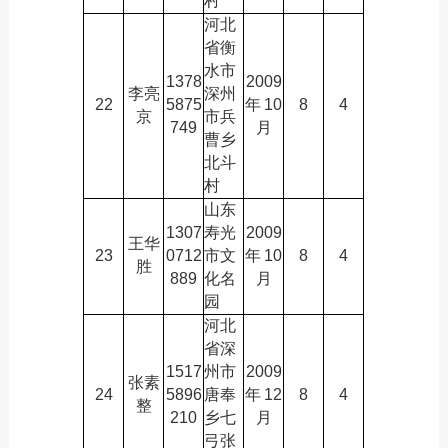
村
河北
省衡
水市
1378
2009
李亮
深州
22
5875
年
10
8
4
京
市兵
749
月
曹乡
北斗
村
山东
1307
寿光
2009
王华
23
0712
市文
年
10
8
4
胜
889
化名
月
园
河北
省深
1517
州市
2009
张素
24
5896
唐奉
年
12
8
4
整
210
乡七
月
弓张