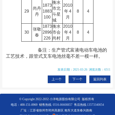
衡水
1873
2010
尚丹
市北
29
1883
年
4
8
4
丹
斗星
100
月
城
1873
衡水
2010
张敬
30
2896
市会
年
4
8
4
春
226
尚村
月
备注：生产管式富液电动车电池的
工艺技术，跟管式叉车电池丝毫不差一模一样。
发表日期：2021-03-26 浏览次数：6511
上一个
下一个
返回列表
© Copyright 2022-2032 小洋电源股份有限公司 版权所有
电话：400-151-0969 销售热线:
0516-86608857
售后热线:
13573340054
厂址：江苏省徐州市邳州高新区 炮车大道东春兴路南