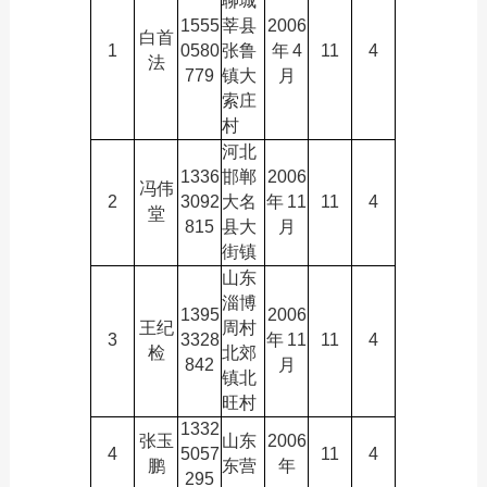
聊城
1555
莘县
2006
白首
1
0580
张鲁
年
4
11
4
法
779
镇大
月
索庄
村
河北
1336
邯郸
2006
冯伟
2
3092
大名
年
11
11
4
堂
815
县大
月
街镇
山东
淄博
1395
2006
王纪
周村
3
3328
年
11
11
4
检
北郊
842
月
镇北
旺村
1332
张玉
山东
2006
4
5057
11
4
鹏
东营
年
295