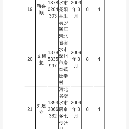
1378
水市
2009
靳喜
19
0284
尧阳
年
8
8
4
顺
303
县里
月
满乡
靳庄
河北
省衡
水市
1378
2009
文梅
深州
20
5835
年
8
8
4
想
市唐
997
月
奉镇
唐奉
村
河北
省衡
1393
水市
2009
刘建
21
2866
唐奉
年
8
8
4
立
382
乡七
月
弓张