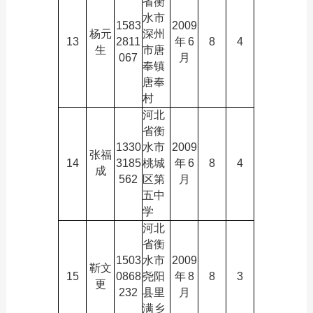
省衡
水市
1583
2009
杨元
深州
13
2811
年
6
8
4
生
市唐
067
月
奉镇
唐奉
村
河北
省衡
1330
水市
2009
张福
14
3185
桃城
年
6
8
4
成
562
区第
月
五中
学
河北
省衡
1503
水市
2009
靳文
15
0868
尧阳
年
8
8
3
更
232
县里
月
满乡