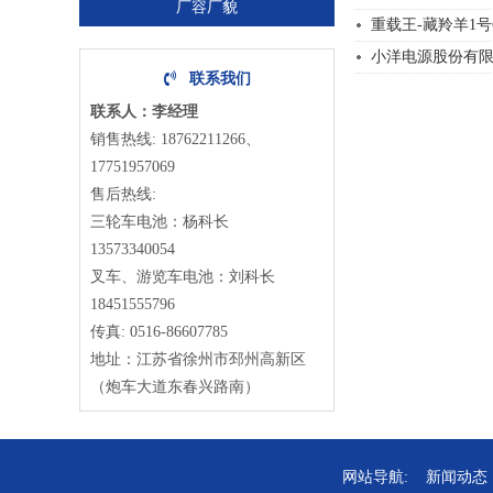
厂容厂貌
重载王-藏羚羊1号6
小洋电源股份有限公
联系我们
联系人：李经理
销售热线: 18762211266、
17751957069
售后热线:
三轮车电池：杨科长
13573340054
叉车、游览车电池：刘科长
18451555796
传真: 0516-86607785
地址：江苏省徐州市邳州高新区
（炮车大道东春兴路南）
网站导航:
新闻动态