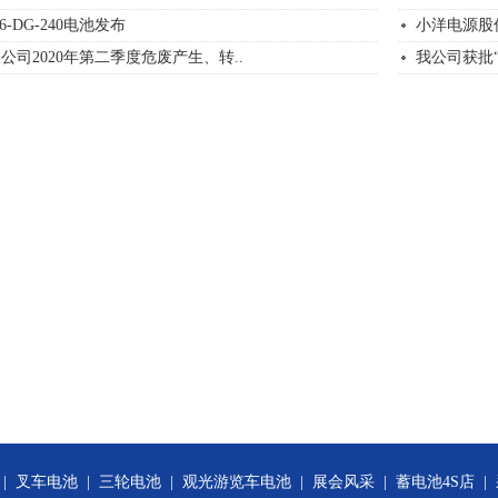
-DG-240电池发布
小洋电源股份
司2020年第二季度危废产生、转..
我公司获批
|
叉车电池
|
三轮电池
|
观光游览车电池
|
展会风采
|
蓄电池4S店
|